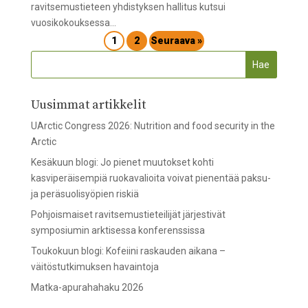
ravitsemustieteen yhdistyksen hallitus kutsui
vuosikokouksessa...
1
2
Seuraava »
Uusimmat artikkelit
UArctic Congress 2026: Nutrition and food security in the
Arctic
Kesäkuun blogi: Jo pienet muutokset kohti
kasviperäisempiä ruokavalioita voivat pienentää paksu-
ja peräsuolisyöpien riskiä
Pohjoismaiset ravitsemustieteilijät järjestivät
symposiumin arktisessa konferenssissa
Toukokuun blogi: Kofeiini raskauden aikana –
väitöstutkimuksen havaintoja
Matka-apurahahaku 2026