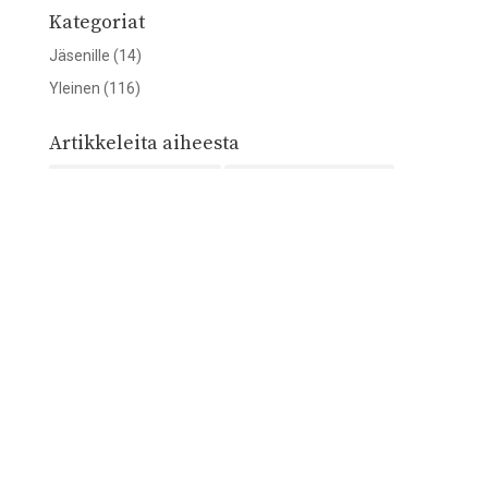
Kategoriat
Jäsenille
(14)
Yleinen
(116)
Artikkeleita aiheesta
Asiantuntija esittäytyy
(9)
elintarviketurvallisuus
(1)
elintarvikkeet
(1)
FENS
(9)
gradukilpailu
(2)
hius
(1)
Jäsenasiat
(16)
kahvi
(1)
Kestävä ruokavalio
(8)
kevätseminaari
(5)
kofeiini
(1)
Konferenssit
(12)
kunniajäsenet
(2)
Matka-apurahat
(7)
Matkakertomus
(14)
NNC2020
(20)
NNC2024
(2)
NNSS2024
(2)
Nordic Nutrition Summer Symposium
(4)
Nuoret tutkijat
(2)
Nutrition
(5)
opiskelu
(5)
pienipainoinen suhteessa raskausikään (SGA)
(1)
pro gradu
(2)
Pro gradu -kilpailu
(3)
progradukilpailu
(2)