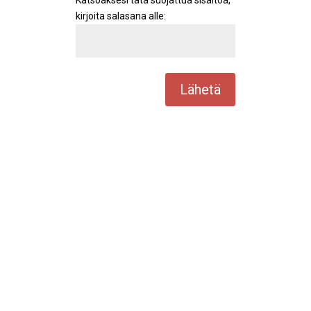
Katsoaksesi tätä suojattua sisältöä,
kirjoita salasana alle:
Lähetä