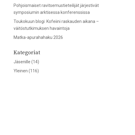
Pohjoismaiset ravitsemustieteilijät järjestivät
symposiumin arktisessa konferenssissa
Toukokuun blogi: Kofeiini raskauden aikana –
väitöstutkimuksen havaintoja
Matka-apurahahaku 2026
Kategoriat
Jäsenille
(14)
Yleinen
(116)
Artikkeleita aiheesta
Asiantuntija esittäytyy
(9)
elintarviketurvallisuus
(1)
elintarvikkeet
(1)
FENS
(9)
gradukilpailu
(2)
hius
(1)
Jäsenasiat
(16)
kahvi
(1)
Kestävä ruokavalio
(8)
kevätseminaari
(5)
kofeiini
(1)
Konferenssit
(12)
kunniajäsenet
(2)
Matka-apurahat
(7)