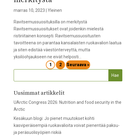
marras 10, 2023
|
Yleinen
Ravitsemussuosituksilla on merkitystä
Ravitsemussuositukset ovat joidenkin mielestä
ristiriitainen konsepti. Ravitsemussuositusten
tavoitteena on parantaa kansalaisten ruokavalion laatua
ja siten edistää väestönterveyttä, mutta
yksilöohjaukseen ne eivät helposti...
1
2
Seuraava »
Uusimmat artikkelit
UArctic Congress 2026: Nutrition and food security in the
Arctic
Kesäkuun blogi: Jo pienet muutokset kohti
kasviperäisempiä ruokavalioita voivat pienentää paksu-
ja peräsuolisyöpien riskiä