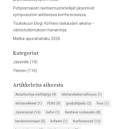
Pohjoismaiset ravitsemustieteilijät järjestivät
symposiumin arktisessa konferenssissa
Toukokuun blogi: Kofeiini raskauden aikana –
väitöstutkimuksen havaintoja
Matka-apurahahaku 2026
Kategoriat
Jäsenille
(14)
Yleinen
(116)
Artikkeleita aiheesta
Asiantuntija esittäytyy
(9)
elintarviketurvallisuus
(1)
elintarvikkeet
(1)
FENS
(9)
gradukilpailu
(2)
hius
(1)
Jäsenasiat
(16)
kahvi
(1)
Kestävä ruokavalio
(8)
kevätseminaari
(5)
kofeiini
(1)
Konferenssit
(12)