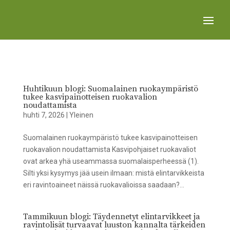
Huhtikuun blogi: Suomalainen ruokaympäristö
tukee kasvipainotteisen ruokavalion
noudattamista
huhti 7, 2026
|
Yleinen
Suomalainen ruokaympäristö tukee kasvipainotteisen
ruokavalion noudattamista Kasvipohjaiset ruokavaliot
ovat arkea yhä useammassa suomalaisperheessä (1).
Silti yksi kysymys jää usein ilmaan: mistä elintarvikkeista
eri ravintoaineet näissä ruokavalioissa saadaan?...
Tammikuun blogi: Täydennetyt elintarvikkeet ja
ravintolisät turvaavat luuston kannalta tärkeiden