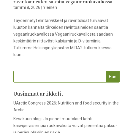
ravintoaineiden saantia vegaaniruokavaliossa
tammi 8, 2026
|
Yleinen
Täydennetyt elintarvikkeet ja ravintolisät turvaavat
luuston kannalta tärkeiden ravintoaineiden saantia
vegaaniruokavaliossa Vegaaniruokavaliosta saadaan
keskimäärin riittävästi kalsiumia ja D-vitamiinia
Tutkimme Helsingin yliopiston MIRA2-tutkimuksessa
luun...
Uusimmat artikkelit
UArctic Congress 2026: Nutrition and food security in the
Arctic
Kesäkuun blogi: Jo pienet muutokset kohti
kasviperäisempiä ruokavalioita voivat pienentää paksu-
ja peräsuolisyöpien riskiä