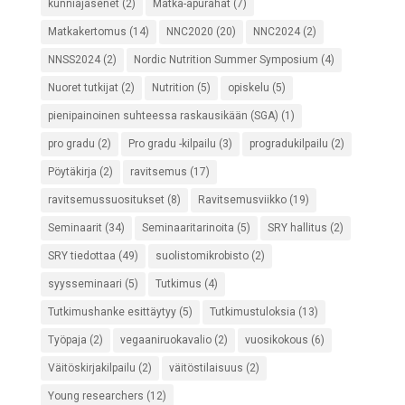
kunniajäsenet
(2)
Matka-apurahat
(7)
Matkakertomus
(14)
NNC2020
(20)
NNC2024
(2)
NNSS2024
(2)
Nordic Nutrition Summer Symposium
(4)
Nuoret tutkijat
(2)
Nutrition
(5)
opiskelu
(5)
pienipainoinen suhteessa raskausikään (SGA)
(1)
pro gradu
(2)
Pro gradu -kilpailu
(3)
progradukilpailu
(2)
Pöytäkirja
(2)
ravitsemus
(17)
ravitsemussuositukset
(8)
Ravitsemusviikko
(19)
Seminaarit
(34)
Seminaaritarinoita
(5)
SRY hallitus
(2)
SRY tiedottaa
(49)
suolistomikrobisto
(2)
syysseminaari
(5)
Tutkimus
(4)
Tutkimushanke esittäytyy
(5)
Tutkimustuloksia
(13)
Työpaja
(2)
vegaaniruokavalio
(2)
vuosikokous
(6)
Väitöskirjakilpailu
(2)
väitöstilaisuus
(2)
Young researchers
(12)