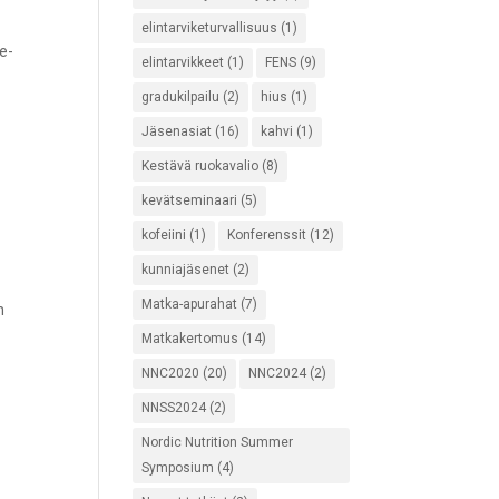
elintarviketurvallisuus
(1)
e-
elintarvikkeet
(1)
FENS
(9)
gradukilpailu
(2)
hius
(1)
Jäsenasiat
(16)
kahvi
(1)
Kestävä ruokavalio
(8)
kevätseminaari
(5)
kofeiini
(1)
Konferenssit
(12)
kunniajäsenet
(2)
Matka-apurahat
(7)
n
Matkakertomus
(14)
NNC2020
(20)
NNC2024
(2)
NNSS2024
(2)
Nordic Nutrition Summer
Symposium
(4)