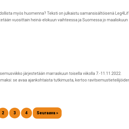
ahdollista myös huomenna? Teksti on julkaistu samansisältöisenä Leg4Lif
etetään vuosittain heinä-elokuun vaihteessa ja Suomessa jo maaliskuun
semusviikko järjestetään marraskuun toisella viikolla 7.-11.11.2022.
aksi: se avaa ajankohtaista tutkimusta, kertoo ravitsemustieteilijöide
2
3
4
Seuraava »