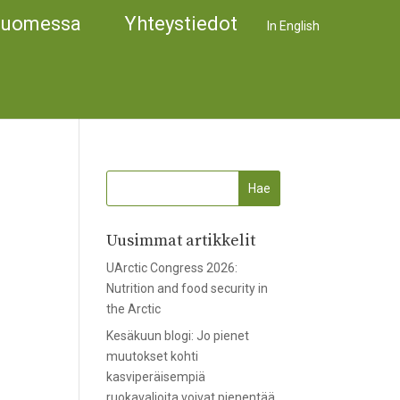
Suomessa
Yhteystiedot
In English
Uusimmat artikkelit
UArctic Congress 2026:
Nutrition and food security in
a
the Arctic
Kesäkuun blogi: Jo pienet
muutokset kohti
kasviperäisempiä
ruokavalioita voivat pienentää