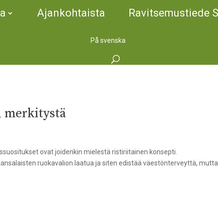
ta
Ajankohtaista
Ravitsemustiede 
På svenska
n merkitystä
uositukset ovat joidenkin mielestä ristiriitainen konsepti.
nsalaisten ruokavalion laatua ja siten edistää väestönterveyttä, mutt