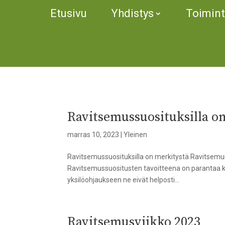
Etusivu
Yhdistys
Toimin
Ravitsemussuosituksilla o
marras 10, 2023
|
Yleinen
Ravitsemussuosituksilla on merkitystä Ravitsemuss
Ravitsemussuositusten tavoitteena on parantaa ka
yksilöohjaukseen ne eivät helposti...
Ravitsemusviikko 2023