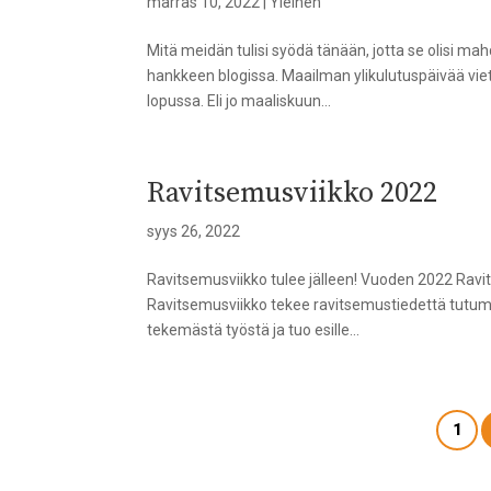
marras 10, 2022
|
Yleinen
Mitä meidän tulisi syödä tänään, jotta se olisi m
hankkeen blogissa. Maailman ylikulutuspäivää vi
lopussa. Eli jo maaliskuun...
Ravitsemusviikko 2022
syys 26, 2022
Ravitsemusviikko tulee jälleen! Vuoden 2022 Ravit
Ravitsemusviikko tekee ravitsemustiedettä tutumm
tekemästä työstä ja tuo esille...
1