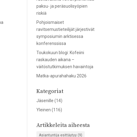
paksu- ja peräsuolisyöpien
riskiä
ma
Pohjoismaiset
ravitsemustieteilijät järjestivät
symposiumin arktisessa
konferenssissa
Toukokuun blogi: Kofeiini
raskauden aikana –
väitöstutkimuksen havaintoja
Matka-apurahahaku 2026
Kategoriat
Jäsenille
(14)
Yleinen
(116)
Artikkeleita aiheesta
Asiantuntija esittäytyy
(9)