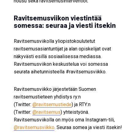
nousu sekä ravitsemusinterventiot.
Ravitsemusviikon viestintää
somessa: seuraa ja viesti itsekin
Ravitsemusviikolla yliopistokoulutetut
ravitsemusasiantuntijat ja alan opiskelijat ovat
näkyvästi esillä sosiaalisessa mediassa.
Ravitsemusviikon keskustelua voi somessa
seurata aihetunnisteella #ravitsemusviikko.
Ravitsemusviikko järjestetään Suomen
ravitsemustieteen yhdistys ry:n
(Twitter:
@ravitsemustiede
) ja RTY:n
(Twitter:
@ravitsemus
) yhteistyönä.
Ravitsemusviikolla on myös oma Instagram-tili,
@ravitsemusviikko
. Seuraa somea ja viesti itsekin!