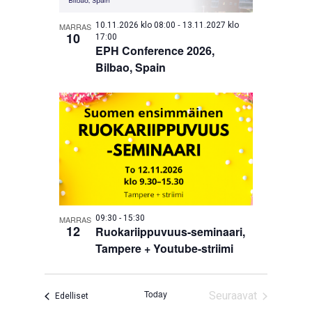
-
10.11.2026 klo 08:00
13.11.2027 klo
MARRAS
10
17:00
EPH Conference 2026,
Bilbao, Spain
09:30
-
15:30
MARRAS
12
Ruokariippuvuus-seminaari,
Tampere + Youtube-striimi
Today
Seuraavat
Tapahtumat
Edelliset
Tapahtumat