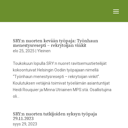
SRY:n nuorten kevään työpaja: Työnhaun
menestysresepti – rekrytoijan vinkit
elo 25, 2025
|
Yleinen
Toukokuun lopulla SRY:n nuoret ravitsemustieteilijät
kokoontuivat Helsingin Oodiin työpajaan nimellä
“Työnhaun menestysresepti – rekrytoijan vinkit”.
Koulutuksen vetäjinä toimivat työelämän asiantuntijat
Heidi Rouquier ja Minna Utriainen MPS:stä. Osallistujina
oli...
SRY:n nuorten tutkijoiden syksyn työpaja
29.11.2023
syys 29, 2023