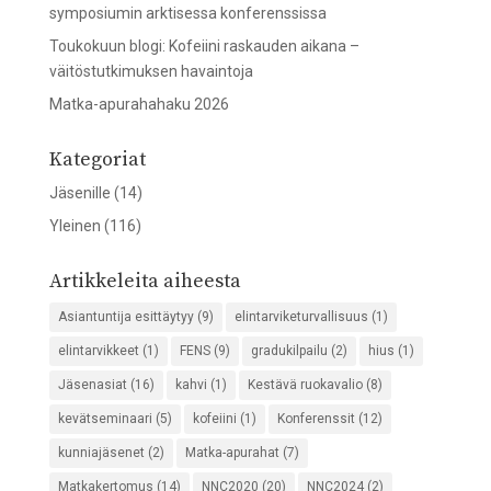
symposiumin arktisessa konferenssissa
Toukokuun blogi: Kofeiini raskauden aikana –
väitöstutkimuksen havaintoja
Matka-apurahahaku 2026
Kategoriat
Jäsenille
(14)
Yleinen
(116)
Artikkeleita aiheesta
Asiantuntija esittäytyy
(9)
elintarviketurvallisuus
(1)
elintarvikkeet
(1)
FENS
(9)
gradukilpailu
(2)
hius
(1)
Jäsenasiat
(16)
kahvi
(1)
Kestävä ruokavalio
(8)
kevätseminaari
(5)
kofeiini
(1)
Konferenssit
(12)
kunniajäsenet
(2)
Matka-apurahat
(7)
Matkakertomus
(14)
NNC2020
(20)
NNC2024
(2)