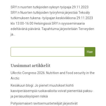
SRY:n nuorten tutkijoiden syksyn työpaja 29.11.2023
SRY:n Nuorten tutkijoiden työryhmä järjestää Tekoäly
tutkimuksen tukena -työpajan keskiviikkona 29.11.2023
klo 13:00-16:00 Helsingissä SRY:n syysseminaaria
edeltävänä päivänä. Tapahtuma järjestetään Terveyden
ja...
Uusimmat artikkelit
UArctic Congress 2026: Nutrition and food security in the
Arctic
Kesäkuun blogi: Jo pienet muutokset kohti
kasviperäisempiä ruokavalioita voivat pienentää paksu-
ja peräsuolisyöpien riskiä
Pohjoismaiset ravitsemustieteilijät järjestivät