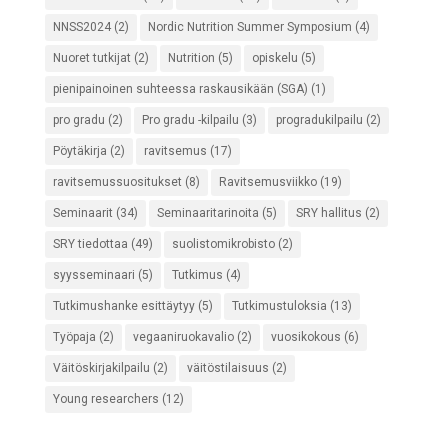
NNSS2024
(2)
Nordic Nutrition Summer Symposium
(4)
Nuoret tutkijat
(2)
Nutrition
(5)
opiskelu
(5)
pienipainoinen suhteessa raskausikään (SGA)
(1)
pro gradu
(2)
Pro gradu -kilpailu
(3)
progradukilpailu
(2)
Pöytäkirja
(2)
ravitsemus
(17)
ravitsemussuositukset
(8)
Ravitsemusviikko
(19)
Seminaarit
(34)
Seminaaritarinoita
(5)
SRY hallitus
(2)
SRY tiedottaa
(49)
suolistomikrobisto
(2)
syysseminaari
(5)
Tutkimus
(4)
Tutkimushanke esittäytyy
(5)
Tutkimustuloksia
(13)
Työpaja
(2)
vegaaniruokavalio
(2)
vuosikokous
(6)
Väitöskirjakilpailu
(2)
väitöstilaisuus
(2)
Young researchers
(12)