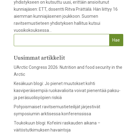
yhdistykseen on kutsuttu uusi, erittäin ansioitunut
kunniajäsen: ETT, dosentti Ritva Prättälä. Hän liittyy 16
aiemman kunniajäsenen joukkoon. Suomen
ravitsemustieteen yhdistyksen hallitus kutsui
vuosikokouksessa...
Uusimmat artikkelit
UArctic Congress 2026: Nutrition and food security in the
Arctic
Kesäkuun blogi: Jo pienet muutokset kohti
kasviperäisempiä ruokavalioita voivat pienentää paksu-
ja peräsuolisyöpien riskiä
Pohjoismaiset ravitsemustieteilijät järjestivät
symposiumin arktisessa konferenssissa
Toukokuun blogi: Kofeiini raskauden aikana –
väitöstutkimuksen havaintoja