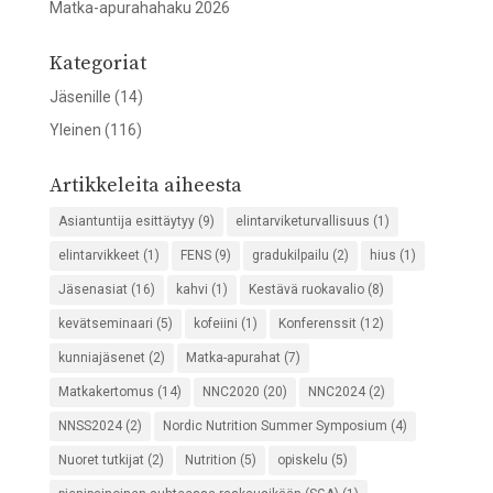
Matka-apurahahaku 2026
Kategoriat
Jäsenille
(14)
Yleinen
(116)
Artikkeleita aiheesta
Asiantuntija esittäytyy
(9)
elintarviketurvallisuus
(1)
elintarvikkeet
(1)
FENS
(9)
gradukilpailu
(2)
hius
(1)
Jäsenasiat
(16)
kahvi
(1)
Kestävä ruokavalio
(8)
kevätseminaari
(5)
kofeiini
(1)
Konferenssit
(12)
kunniajäsenet
(2)
Matka-apurahat
(7)
Matkakertomus
(14)
NNC2020
(20)
NNC2024
(2)
NNSS2024
(2)
Nordic Nutrition Summer Symposium
(4)
Nuoret tutkijat
(2)
Nutrition
(5)
opiskelu
(5)