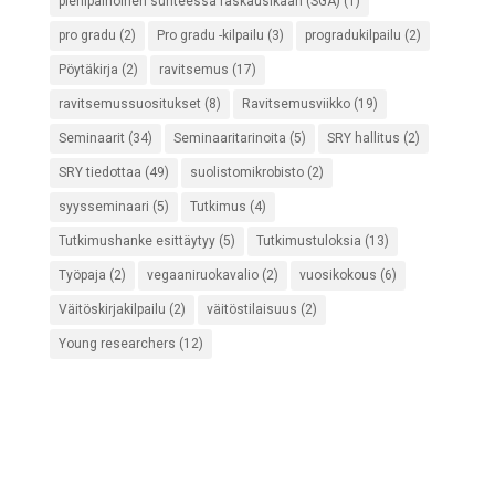
pienipainoinen suhteessa raskausikään (SGA)
(1)
pro gradu
(2)
Pro gradu -kilpailu
(3)
progradukilpailu
(2)
Pöytäkirja
(2)
ravitsemus
(17)
ravitsemussuositukset
(8)
Ravitsemusviikko
(19)
Seminaarit
(34)
Seminaaritarinoita
(5)
SRY hallitus
(2)
SRY tiedottaa
(49)
suolistomikrobisto
(2)
syysseminaari
(5)
Tutkimus
(4)
Tutkimushanke esittäytyy
(5)
Tutkimustuloksia
(13)
Työpaja
(2)
vegaaniruokavalio
(2)
vuosikokous
(6)
Väitöskirjakilpailu
(2)
väitöstilaisuus
(2)
Young researchers
(12)