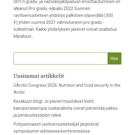
SRY:n gradu- ja väitöskirjakilpailuun ilmoittautuminen on
alkanut Pro gradu -kilpailu 2022 Suomen
ravitsemustieteen yhdistys palkitsee stipendillä (300
€) yhden vuonna 2021 valmistuneen pro gradu -
tutkielman. Kaikki yhdistyksen jäsenet voivat osallistua
kilpailuun...
Uusimmat artikkelit
UArctic Congress 2026: Nutrition and food security in the
Arctic
Kesäkuun blogi: Jo pienet muutokset kohti
kasviperäisempiä ruokavalioita voivat pienentää paksu-
ja peräsuolisyöpien riskiä
Pohjoismaiset ravitsemustieteilijät järjestivät
symposiumin arktisessa konferenssissa