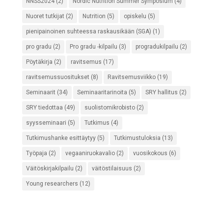
NNSS2024
(2)
Nordic Nutrition Summer Symposium
(4)
Nuoret tutkijat
(2)
Nutrition
(5)
opiskelu
(5)
pienipainoinen suhteessa raskausikään (SGA)
(1)
pro gradu
(2)
Pro gradu -kilpailu
(3)
progradukilpailu
(2)
Pöytäkirja
(2)
ravitsemus
(17)
ravitsemussuositukset
(8)
Ravitsemusviikko
(19)
Seminaarit
(34)
Seminaaritarinoita
(5)
SRY hallitus
(2)
SRY tiedottaa
(49)
suolistomikrobisto
(2)
syysseminaari
(5)
Tutkimus
(4)
Tutkimushanke esittäytyy
(5)
Tutkimustuloksia
(13)
Työpaja
(2)
vegaaniruokavalio
(2)
vuosikokous
(6)
Väitöskirjakilpailu
(2)
väitöstilaisuus
(2)
Young researchers
(12)