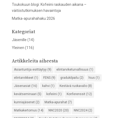
Toukokuun blogi: Kofeiini raskauden aikana –
väitöstutkimuksen havaintoja
Matka-apurahahaku 2026
Kategoriat
Jäsenille
(14)
Yleinen
(116)
Artikkeleita aiheesta
Asiantuntija esittäytyy
(9)
elintarviketurvallisuus
(1)
elintarvikkeet
(1)
FENS
(9)
gradukilpailu
(2)
hius
(1)
Jäsenasiat
(16)
kahvi
(1)
Kestävä ruokavalio
(8)
kevätseminaari
(5)
kofeiini
(1)
Konferenssit
(12)
kunniajäsenet
(2)
Matka-apurahat
(7)
Matkakertomus
(14)
NNC2020
(20)
NNC2024
(2)