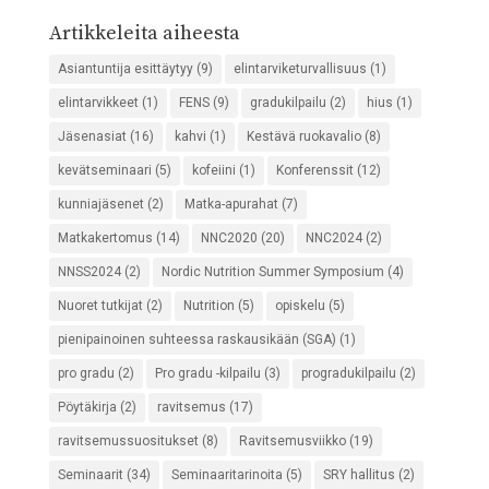
Artikkeleita aiheesta
Asiantuntija esittäytyy
(9)
elintarviketurvallisuus
(1)
elintarvikkeet
(1)
FENS
(9)
gradukilpailu
(2)
hius
(1)
Jäsenasiat
(16)
kahvi
(1)
Kestävä ruokavalio
(8)
kevätseminaari
(5)
kofeiini
(1)
Konferenssit
(12)
kunniajäsenet
(2)
Matka-apurahat
(7)
Matkakertomus
(14)
NNC2020
(20)
NNC2024
(2)
NNSS2024
(2)
Nordic Nutrition Summer Symposium
(4)
Nuoret tutkijat
(2)
Nutrition
(5)
opiskelu
(5)
pienipainoinen suhteessa raskausikään (SGA)
(1)
pro gradu
(2)
Pro gradu -kilpailu
(3)
progradukilpailu
(2)
Pöytäkirja
(2)
ravitsemus
(17)
ravitsemussuositukset
(8)
Ravitsemusviikko
(19)
Seminaarit
(34)
Seminaaritarinoita
(5)
SRY hallitus
(2)