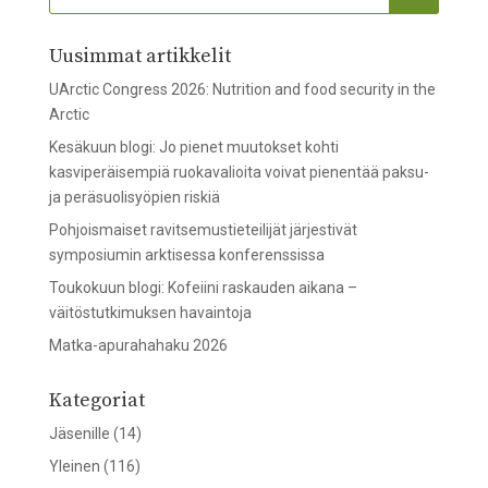
Uusimmat artikkelit
UArctic Congress 2026: Nutrition and food security in the
Arctic
Kesäkuun blogi: Jo pienet muutokset kohti
kasviperäisempiä ruokavalioita voivat pienentää paksu-
ja peräsuolisyöpien riskiä
Pohjoismaiset ravitsemustieteilijät järjestivät
symposiumin arktisessa konferenssissa
Toukokuun blogi: Kofeiini raskauden aikana –
väitöstutkimuksen havaintoja
Matka-apurahahaku 2026
Kategoriat
Jäsenille
(14)
Yleinen
(116)