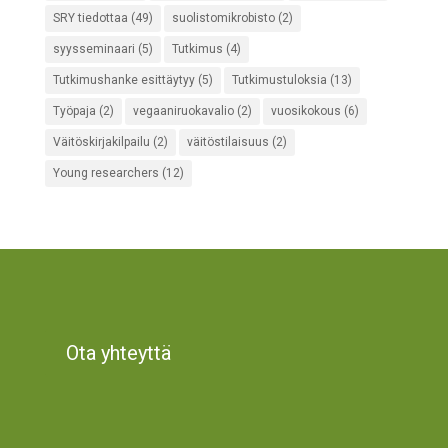
SRY tiedottaa
(49)
suolistomikrobisto
(2)
syysseminaari
(5)
Tutkimus
(4)
Tutkimushanke esittäytyy
(5)
Tutkimustuloksia
(13)
Työpaja
(2)
vegaaniruokavalio
(2)
vuosikokous
(6)
Väitöskirjakilpailu
(2)
väitöstilaisuus
(2)
Young researchers
(12)
Ota yhteyttä