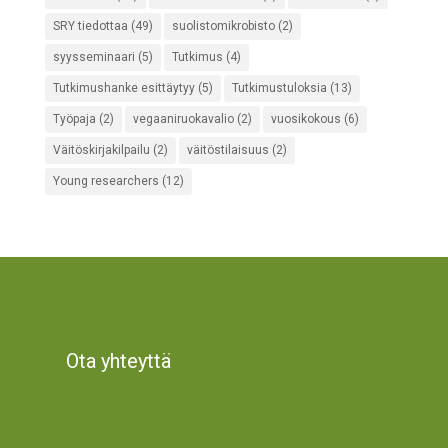
SRY tiedottaa
(49)
suolistomikrobisto
(2)
syysseminaari
(5)
Tutkimus
(4)
Tutkimushanke esittäytyy
(5)
Tutkimustuloksia
(13)
Työpaja
(2)
vegaaniruokavalio
(2)
vuosikokous
(6)
Väitöskirjakilpailu
(2)
väitöstilaisuus
(2)
Young researchers
(12)
Ota yhteyttä