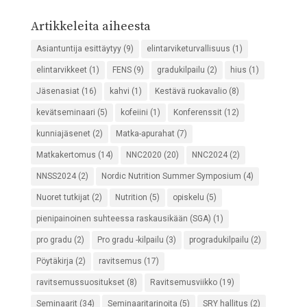
Artikkeleita aiheesta
Asiantuntija esittäytyy
(9)
elintarviketurvallisuus
(1)
elintarvikkeet
(1)
FENS
(9)
gradukilpailu
(2)
hius
(1)
Jäsenasiat
(16)
kahvi
(1)
Kestävä ruokavalio
(8)
kevätseminaari
(5)
kofeiini
(1)
Konferenssit
(12)
kunniajäsenet
(2)
Matka-apurahat
(7)
Matkakertomus
(14)
NNC2020
(20)
NNC2024
(2)
NNSS2024
(2)
Nordic Nutrition Summer Symposium
(4)
Nuoret tutkijat
(2)
Nutrition
(5)
opiskelu
(5)
pienipainoinen suhteessa raskausikään (SGA)
(1)
pro gradu
(2)
Pro gradu -kilpailu
(3)
progradukilpailu
(2)
Pöytäkirja
(2)
ravitsemus
(17)
ravitsemussuositukset
(8)
Ravitsemusviikko
(19)
Seminaarit
(34)
Seminaaritarinoita
(5)
SRY hallitus
(2)