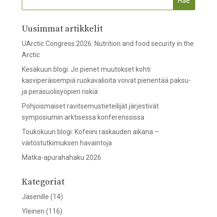
Uusimmat artikkelit
UArctic Congress 2026: Nutrition and food security in the
Arctic
Kesäkuun blogi: Jo pienet muutokset kohti
kasviperäisempiä ruokavalioita voivat pienentää paksu-
ja peräsuolisyöpien riskiä
Pohjoismaiset ravitsemustieteilijät järjestivät
symposiumin arktisessa konferenssissa
Toukokuun blogi: Kofeiini raskauden aikana –
väitöstutkimuksen havaintoja
Matka-apurahahaku 2026
Kategoriat
Jäsenille
(14)
Yleinen
(116)