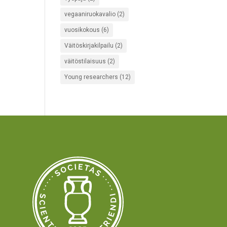
vegaaniruokavalio
(2)
vuosikokous
(6)
Väitöskirjakilpailu
(2)
väitöstilaisuus
(2)
Young researchers
(12)