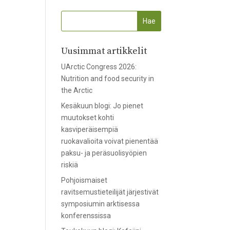
Uusimmat artikkelit
UArctic Congress 2026:
Nutrition and food security in
the Arctic
Kesäkuun blogi: Jo pienet
muutokset kohti
kasviperäisempiä
ruokavalioita voivat pienentää
paksu- ja peräsuolisyöpien
riskiä
Pohjoismaiset
ravitsemustieteilijät järjestivät
symposiumin arktisessa
konferenssissa