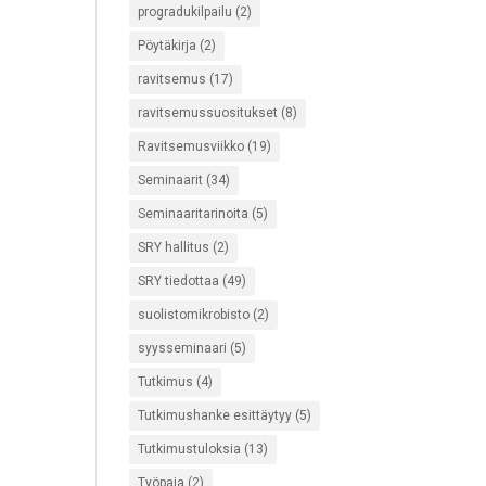
progradukilpailu
(2)
Pöytäkirja
(2)
ravitsemus
(17)
ravitsemussuositukset
(8)
Ravitsemusviikko
(19)
Seminaarit
(34)
Seminaaritarinoita
(5)
SRY hallitus
(2)
SRY tiedottaa
(49)
suolistomikrobisto
(2)
syysseminaari
(5)
Tutkimus
(4)
Tutkimushanke esittäytyy
(5)
Tutkimustuloksia
(13)
Työpaja
(2)