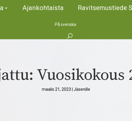
ta
Ajankohtaista
Ravitsemustiede 
På svenska
jattu: Vuosikokous 
maalis 21, 2023
|
Jäsenille