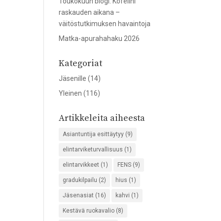
Toukokuun blogi: Kofeiini
raskauden aikana –
väitöstutkimuksen havaintoja
Matka-apurahahaku 2026
Kategoriat
Jäsenille
(14)
Yleinen
(116)
Artikkeleita aiheesta
Asiantuntija esittäytyy
(9)
elintarviketurvallisuus
(1)
elintarvikkeet
(1)
FENS
(9)
gradukilpailu
(2)
hius
(1)
Jäsenasiat
(16)
kahvi
(1)
Kestävä ruokavalio
(8)