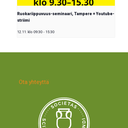
Ruokariippuvuus-seminaari, Tampere + Youtube-
striimi
12.11. klo 09:30
-
15:30
Ota yhteyttä