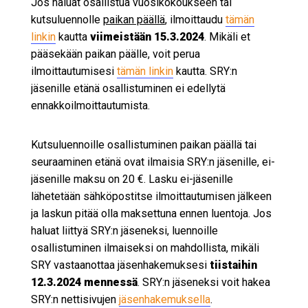
Jos haluat osallistua vuosikokoukseen tai
kutsuluennolle
paikan päällä
, ilmoittaudu
tämän
linkin
kautta
viimeistään 15.3.2024
. Mikäli et
pääsekään paikan päälle, voit perua
ilmoittautumisesi
tämän linkin
kautta. SRY:n
jäsenille etänä osallistuminen ei edellytä
ennakkoilmoittautumista.
Kutsuluennoille osallistuminen paikan päällä tai
seuraaminen etänä ovat ilmaisia SRY:n jäsenille, ei-
jäsenille maksu on 20 €. Lasku ei-jäsenille
lähetetään sähköpostitse ilmoittautumisen jälkeen
ja laskun pitää olla maksettuna ennen luentoja. Jos
haluat liittyä SRY:n jäseneksi, luennoille
osallistuminen ilmaiseksi on mahdollista, mikäli
SRY vastaanottaa jäsenhakemuksesi
tiistaihin
12.3.2024 mennessä
. SRY:n jäseneksi voit hakea
SRY:n nettisivujen
jäsenhakemuksella
.