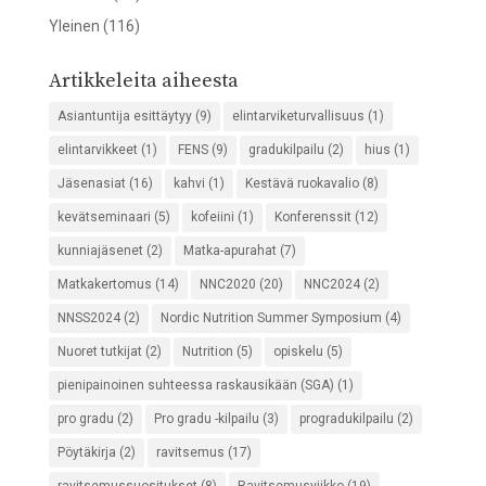
Yleinen
(116)
Artikkeleita aiheesta
Asiantuntija esittäytyy
(9)
elintarviketurvallisuus
(1)
elintarvikkeet
(1)
FENS
(9)
gradukilpailu
(2)
hius
(1)
Jäsenasiat
(16)
kahvi
(1)
Kestävä ruokavalio
(8)
kevätseminaari
(5)
kofeiini
(1)
Konferenssit
(12)
kunniajäsenet
(2)
Matka-apurahat
(7)
Matkakertomus
(14)
NNC2020
(20)
NNC2024
(2)
NNSS2024
(2)
Nordic Nutrition Summer Symposium
(4)
Nuoret tutkijat
(2)
Nutrition
(5)
opiskelu
(5)
pienipainoinen suhteessa raskausikään (SGA)
(1)
pro gradu
(2)
Pro gradu -kilpailu
(3)
progradukilpailu
(2)
Pöytäkirja
(2)
ravitsemus
(17)