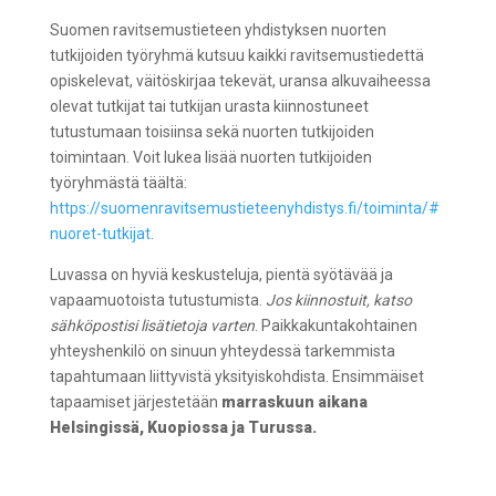
Suomen ravitsemustieteen yhdistyksen nuorten
tutkijoiden työryhmä kutsuu kaikki ravitsemustiedettä
opiskelevat, väitöskirjaa tekevät, uransa alkuvaiheessa
olevat tutkijat tai tutkijan urasta kiinnostuneet
tutustumaan toisiinsa sekä nuorten tutkijoiden
toimintaan. Voit lukea lisää nuorten tutkijoiden
työryhmästä täältä:
https://suomenravitsemustieteenyhdistys.fi/toiminta/#
nuoret-tutkijat
.
Luvassa on hyviä keskusteluja, pientä syötävää ja
vapaamuotoista tutustumista.
Jos kiinnostuit, katso
sähköpostisi lisätietoja varten
. Paikkakuntakohtainen
yhteyshenkilö on sinuun yhteydessä tarkemmista
tapahtumaan liittyvistä yksityiskohdista. Ensimmäiset
tapaamiset järjestetään
marraskuun aikana
Helsingissä, Kuopiossa ja Turussa.