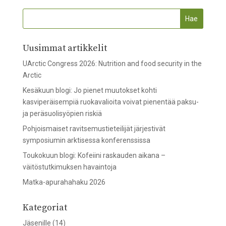
Uusimmat artikkelit
UArctic Congress 2026: Nutrition and food security in the
Arctic
Kesäkuun blogi: Jo pienet muutokset kohti
kasviperäisempiä ruokavalioita voivat pienentää paksu-
ja peräsuolisyöpien riskiä
Pohjoismaiset ravitsemustieteilijät järjestivät
symposiumin arktisessa konferenssissa
Toukokuun blogi: Kofeiini raskauden aikana –
väitöstutkimuksen havaintoja
Matka-apurahahaku 2026
Kategoriat
Jäsenille
(14)