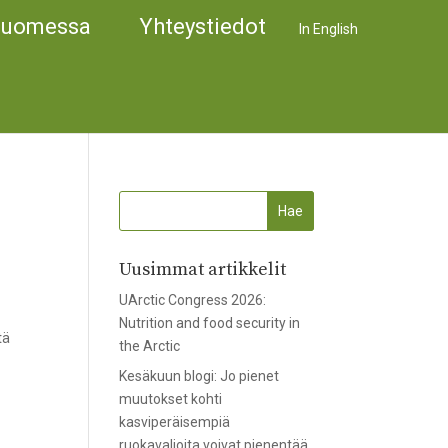
Suomessa
Yhteystiedot
In English
Uusimmat artikkelit
UArctic Congress 2026:
Nutrition and food security in
tä
the Arctic
Kesäkuun blogi: Jo pienet
muutokset kohti
kasviperäisempiä
ruokavalioita voivat pienentää