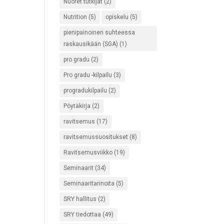
Nuoret tutkijat
(2)
Nutrition
(5)
opiskelu
(5)
pienipainoinen suhteessa
raskausikään (SGA)
(1)
pro gradu
(2)
Pro gradu -kilpailu
(3)
progradukilpailu
(2)
Pöytäkirja
(2)
ravitsemus
(17)
ravitsemussuositukset
(8)
Ravitsemusviikko
(19)
Seminaarit
(34)
Seminaaritarinoita
(5)
SRY hallitus
(2)
SRY tiedottaa
(49)