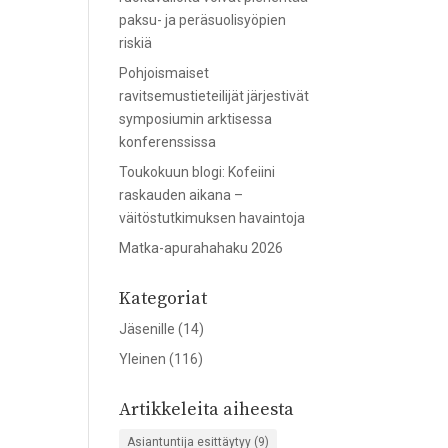
paksu- ja peräsuolisyöpien
riskiä
Pohjoismaiset
ravitsemustieteilijät järjestivät
symposiumin arktisessa
konferenssissa
Toukokuun blogi: Kofeiini
raskauden aikana –
väitöstutkimuksen havaintoja
Matka-apurahahaku 2026
Kategoriat
Jäsenille
(14)
Yleinen
(116)
Artikkeleita aiheesta
Asiantuntija esittäytyy
(9)