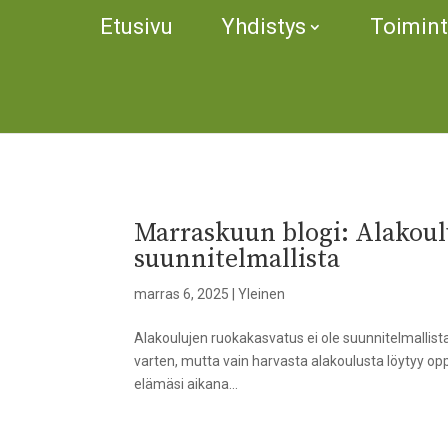
Etusivu
Yhdistys
Toimin
Marraskuun blogi: Alakoul
suunnitelmallista
marras 6, 2025
|
Yleinen
Alakoulujen ruokakasvatus ei ole suunnitelmallist
varten, mutta vain harvasta alakoulusta löytyy opp
elämäsi aikana...