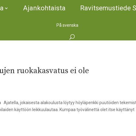
ta
Ajankohtaista
Ravitsemustiede 
På svenska
ujen ruokakasvatus ei ole
a Ajatella, jokaisesta alakoulusta löytyy höyläpenkki puutöiden tekemis
ilaiden käyttöön leikkuulautaa. Kumpaa työvälinettä olet itse käyttänyt