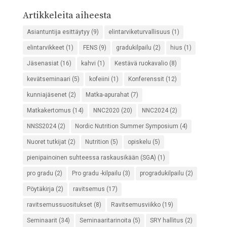
Artikkeleita aiheesta
Asiantuntija esittäytyy
(9)
elintarviketurvallisuus
(1)
elintarvikkeet
(1)
FENS
(9)
gradukilpailu
(2)
hius
(1)
Jäsenasiat
(16)
kahvi
(1)
Kestävä ruokavalio
(8)
kevätseminaari
(5)
kofeiini
(1)
Konferenssit
(12)
kunniajäsenet
(2)
Matka-apurahat
(7)
Matkakertomus
(14)
NNC2020
(20)
NNC2024
(2)
NNSS2024
(2)
Nordic Nutrition Summer Symposium
(4)
Nuoret tutkijat
(2)
Nutrition
(5)
opiskelu
(5)
pienipainoinen suhteessa raskausikään (SGA)
(1)
pro gradu
(2)
Pro gradu -kilpailu
(3)
progradukilpailu
(2)
Pöytäkirja
(2)
ravitsemus
(17)
ravitsemussuositukset
(8)
Ravitsemusviikko
(19)
Seminaarit
(34)
Seminaaritarinoita
(5)
SRY hallitus
(2)