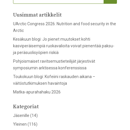
Uusimmat artikkelit
UArctic Congress 2026: Nutrition and food security in the
Arctic
Kesäkuun blogi: Jo pienet muutokset kohti
kasviperäisempiä ruokavalioita voivat pienentää paksu-
ja peräsuolisyöpien riskiä
Pohjoismaiset ravitsemustieteilijät järjestivät
symposiumin arktisessa konferenssissa
Toukokuun blogi: Kofeiini raskauden aikana –
väitöstutkimuksen havaintoja
Matka-apurahahaku 2026
Kategoriat
Jäsenille
(14)
Yleinen
(116)