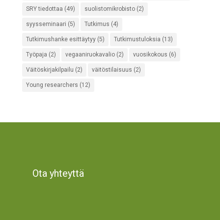
SRY tiedottaa
(49)
suolistomikrobisto
(2)
syysseminaari
(5)
Tutkimus
(4)
Tutkimushanke esittäytyy
(5)
Tutkimustuloksia
(13)
Työpaja
(2)
vegaaniruokavalio
(2)
vuosikokous
(6)
Väitöskirjakilpailu
(2)
väitöstilaisuus
(2)
Young researchers
(12)
Ota yhteyttä