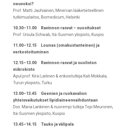
neuvoksi?
Prof. Matti Jauhiainen, Minervan lääketieteellinen
tutkimuslaitos, Biomedicum, Helsinki
10.30–11.00
Ravinnon rasvat – suositukset
Prof. Ursula Schwab, Itä-Suomen yliopisto, Kuopio
11.00–12.15
Lounas (omakustanteinen) ja
verkostoituminen
12.15–13.00 Ravinnon rasvat ja suoliston
mikrobisto
Apul.prof. Kirsi Laitinen & erikoistutkija Kati Mokkala,
Turun yliopisto, Turku
13.00–13.45 Geenien ja ruokavalion
yhteisvaikutukset lipidiaineenvaihduntaan
Dos. Maria Lankinen & nuorempi tutkija Topi Meuronen,
Itä-Suomen yliopisto, Kuopio
13.45–14.15
Tauko ja välipala