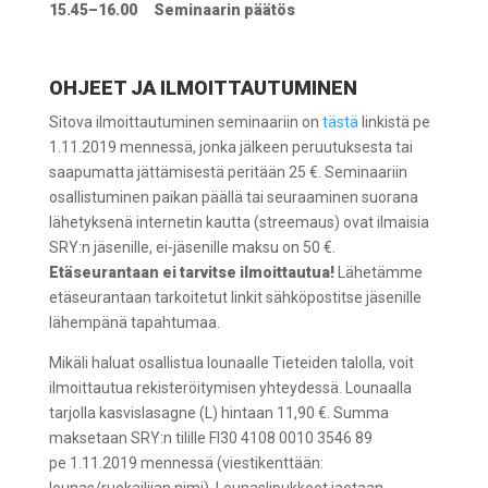
15.45–16.00
Seminaarin päätös
OHJEET JA ILMOITTAUTUMINEN
Sitova ilmoittautuminen seminaariin on
tästä
linkistä pe
1.11.2019 mennessä, jonka jälkeen peruutuksesta tai
saapumatta jättämisestä peritään 25 €. Seminaariin
osallistuminen paikan päällä tai seuraaminen suorana
lähetyksenä internetin kautta (streemaus) ovat ilmaisia
SRY:n jäsenille, ei-jäsenille maksu on 50 €.
Etäseurantaan ei tarvitse ilmoittautua!
Lähetämme
etäseurantaan tarkoitetut linkit sähköpostitse jäsenille
lähempänä tapahtumaa.
Mikäli haluat osallistua lounaalle Tieteiden talolla, voit
ilmoittautua rekisteröitymisen yhteydessä. Lounaalla
tarjolla kasvislasagne (L) hintaan 11,90 €. Summa
maksetaan SRY:n tilille FI30 4108 0010 3546 89
pe 1.11.2019 mennessä (viestikenttään: