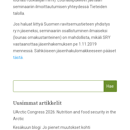
lounas/ruokailijan nimi). Lounaslipukkeet jaetaan
seminaariin ilmoittautumisen yhteydessä Tieteiden
talolla.
Jos haluat liittyä Suomen ravitsemustieteen yhdistys
ry:n jäseneksi, seminaariin osallistuminen ilmaiseksi
(lounas omakustanteinen) on mahdollista, mikäli SRY
vastaanottaa jäsenhakemuksen pe 1.11.2019
mennessä. Sähköiseen jäsenhakulomakkeeseen pääset
tästä
.
Uusimmat artikkelit
UArctic Congress 2026: Nutrition and food security in the
Arctic
Kesäkuun blogi: Jo pienet muutokset kohti