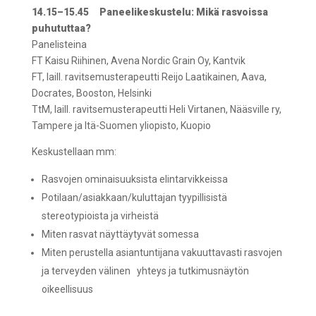
14.15–15.45
Paneelikeskustelu: Mikä rasvoissa
puhututtaa?
Panelisteina
FT Kaisu Riihinen, Avena Nordic Grain Oy, Kantvik
FT, laill. ravitsemusterapeutti Reijo Laatikainen, Aava,
Docrates, Booston, Helsinki
TtM, laill. ravitsemusterapeutti Heli Virtanen, Nääsville ry,
Tampere ja Itä-Suomen yliopisto, Kuopio
Keskustellaan mm:
Rasvojen ominaisuuksista elintarvikkeissa
Potilaan/asiakkaan/kuluttajan tyypillisistä
stereotypioista ja virheistä
Miten rasvat näyttäytyvät somessa
Miten perustella asiantuntijana vakuuttavasti rasvojen
ja terveyden välinen yhteys ja tutkimusnäytön
oikeellisuus