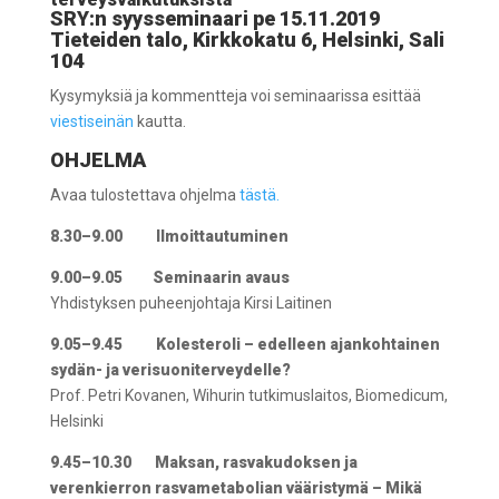
SRY:n syysseminaari pe 15.11.2019
Tieteiden talo, Kirkkokatu 6, Helsinki, Sali
104
Kysymyksiä ja kommentteja voi seminaarissa esittää
viestiseinän
kautta.
OHJELMA
Avaa tulostettava ohjelma
tästä.
8.30–9.00
Ilmoittautuminen
9.00–9.05
Seminaarin avaus
Yhdistyksen puheenjohtaja Kirsi Laitinen
9.05–9.45
Kolesteroli – edelleen ajankohtainen
sydän- ja verisuoniterveydelle?
Prof. Petri Kovanen, Wihurin tutkimuslaitos, Biomedicum,
Helsinki
9.45–10.30
Maksan, rasvakudoksen ja
verenkierron rasvametabolian vääristymä – Mikä