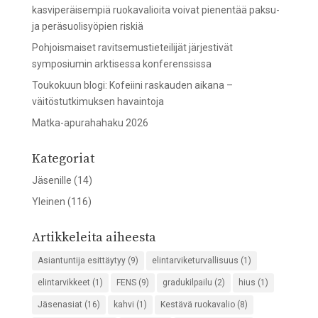
kasviperäisempiä ruokavalioita voivat pienentää paksu-
ja peräsuolisyöpien riskiä
Pohjoismaiset ravitsemustieteilijät järjestivät
symposiumin arktisessa konferenssissa
Toukokuun blogi: Kofeiini raskauden aikana –
väitöstutkimuksen havaintoja
Matka-apurahahaku 2026
Kategoriat
Jäsenille
(14)
Yleinen
(116)
Artikkeleita aiheesta
Asiantuntija esittäytyy
(9)
elintarviketurvallisuus
(1)
elintarvikkeet
(1)
FENS
(9)
gradukilpailu
(2)
hius
(1)
Jäsenasiat
(16)
kahvi
(1)
Kestävä ruokavalio
(8)