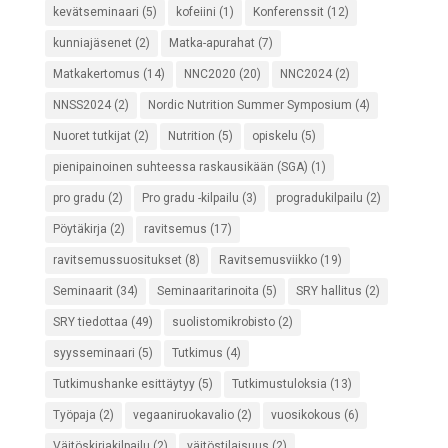
kevätseminaari
(5)
kofeiini
(1)
Konferenssit
(12)
kunniajäsenet
(2)
Matka-apurahat
(7)
Matkakertomus
(14)
NNC2020
(20)
NNC2024
(2)
NNSS2024
(2)
Nordic Nutrition Summer Symposium
(4)
Nuoret tutkijat
(2)
Nutrition
(5)
opiskelu
(5)
pienipainoinen suhteessa raskausikään (SGA)
(1)
pro gradu
(2)
Pro gradu -kilpailu
(3)
progradukilpailu
(2)
Pöytäkirja
(2)
ravitsemus
(17)
ravitsemussuositukset
(8)
Ravitsemusviikko
(19)
Seminaarit
(34)
Seminaaritarinoita
(5)
SRY hallitus
(2)
SRY tiedottaa
(49)
suolistomikrobisto
(2)
syysseminaari
(5)
Tutkimus
(4)
Tutkimushanke esittäytyy
(5)
Tutkimustuloksia
(13)
Työpaja
(2)
vegaaniruokavalio
(2)
vuosikokous
(6)
Väitöskirjakilpailu
(2)
väitöstilaisuus
(2)