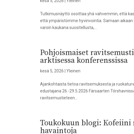
kesä 5, 2026
|
Yleinen
Tutkimusnäyttö osoittaa yhä vahvemmin, että kasvi
että ympäristömme hyvinvointia. Samaan aikaan 
varsin kaukana suositellusta,...
Pohjoismaiset ravitsemusti
arktisessa konferenssissa
kesä 5, 2026
|
Yleinen
Ajankohtaista tietoa ravitsemuksesta ja ruokaturv
edustajana 26.-29.5.2026 Färsaarten Tórshavnissa 
ravitsemustieteen...
Toukokuun blogi: Kofeiini
havaintoja