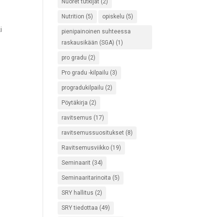
Nuoret tutkijat
(2)
Nutrition
(5)
opiskelu
(5)
i
pienipainoinen suhteessa
raskausikään (SGA)
(1)
pro gradu
(2)
Pro gradu -kilpailu
(3)
progradukilpailu
(2)
Pöytäkirja
(2)
ravitsemus
(17)
ravitsemussuositukset
(8)
Ravitsemusviikko
(19)
Seminaarit
(34)
Seminaaritarinoita
(5)
SRY hallitus
(2)
SRY tiedottaa
(49)