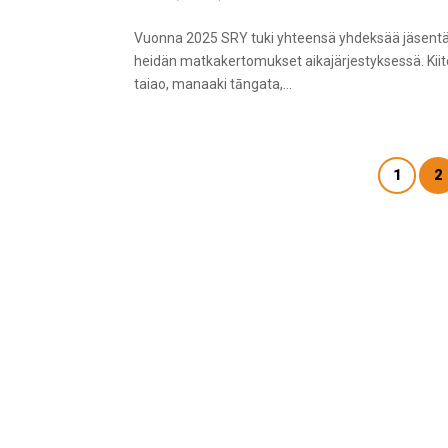
Vuonna 2025 SRY tuki yhteensä yhdeksää jäsentä
heidän matkakertomukset aikajärjestyksessä. Kiito
taiao, manaaki tāngata,...
1
2