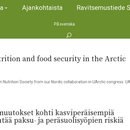
ta
Ajankohtaista
Ravitsemustiede 
På svenska
rition and food security in the Arctic
utrition Society from our Nordic collaboration in UArctic congress: UA
 muutokset kohti kasviperäisempiä
tää paksu- ja peräsuolisyöpien riskiä