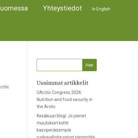
Suomessa
Yhteystiedot
In English
Uusimmat artikkelit
rctic
UArctic Congress 2026:
Nutrition and food security in
the Arctic
Kesäkuun blogi: Jo pienet
muutokset kohti
kasviperäisempiä
ruokavalioita voivat pienentää