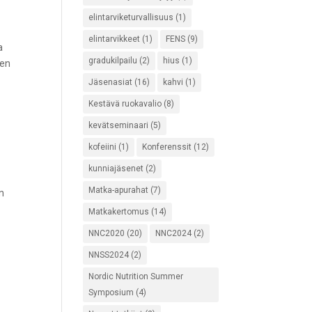
elintarviketurvallisuus
(1)
elintarvikkeet
(1)
FENS
(9)
a
gradukilpailu
(2)
hius
(1)
ten
Jäsenasiat
(16)
kahvi
(1)
Kestävä ruokavalio
(8)
kevätseminaari
(5)
kofeiini
(1)
Konferenssit
(12)
kunniajäsenet
(2)
Matka-apurahat
(7)
n
Matkakertomus
(14)
NNC2020
(20)
NNC2024
(2)
NNSS2024
(2)
Nordic Nutrition Summer
Symposium
(4)