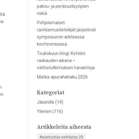
paksu- ja peräsuolisyöpien
riskiä
ttä
sa
Pohjoismaiset
ravitsemustieteilijät järjestivät
symposiumin arktisessa
konferenssissa
Toukokuun blogi: Kofeiini
raskauden aikana –
väitöstutkimuksen havaintoja
Matka-apurahahaku 2026
n
Kategoriat
en
Jäsenille
(14)
Yleinen
(116)
n
Artikkeleita aiheesta
Asiantuntija esittäytyy
(9)