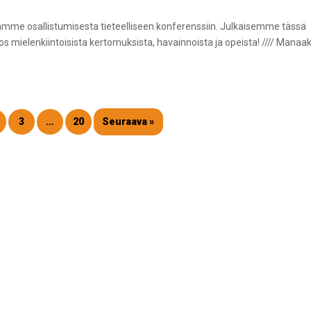
mme osallistumisesta tieteelliseen konferenssiin. Julkaisemme tässä
s mielenkiintoisista kertomuksista, havainnoista ja opeista! //// Manaak
3
…
20
Seuraava »