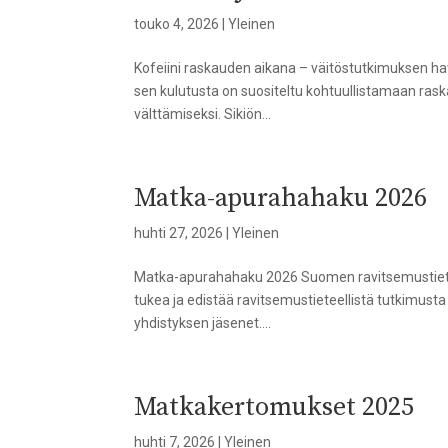
touko 4, 2026
|
Yleinen
Kofeiini raskauden aikana – väitöstutkimuksen hava
sen kulutusta on suositeltu kohtuullistamaan ras
välttämiseksi. Sikiön...
Matka-apurahahaku 2026
huhti 27, 2026
|
Yleinen
Matka-apurahahaku 2026 Suomen ravitsemustietee
tukea ja edistää ravitsemustieteellistä tutkimust
yhdistyksen jäsenet....
Matkakertomukset 2025
huhti 7, 2026
|
Yleinen