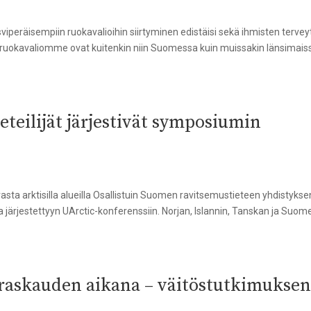
peräisempiin ruokavalioihin siirtyminen edistäisi sekä ihmisten tervey
ruokavaliomme ovat kuitenkin niin Suomessa kuin muissakin länsimais
eteilijät järjestivät symposiumin
asta arktisilla alueilla Osallistuin Suomen ravitsemustieteen yhdistykse
järjestettyyn UArctic-konferenssiin. Norjan, Islannin, Tanskan ja Suom
 raskauden aikana – väitöstutkimukse