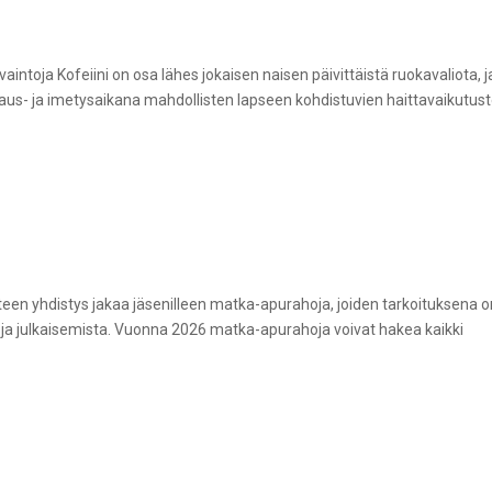
intoja Kofeiini on osa lähes jokaisen naisen päivittäistä ruokavaliota, j
kaus- ja imetysaikana mahdollisten lapseen kohdistuvien haittavaikutus
n yhdistys jakaa jäsenilleen matka-apurahoja, joiden tarkoituksena o
a ja julkaisemista. Vuonna 2026 matka-apurahoja voivat hakea kaikki