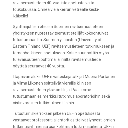
ravitsemustieteen 40-vuotista opetustaivalta
toukokuussa. Onnea vielä kerran vetreälle keski-
ikäiselle!
Synttärijuhlien ohessa Suomen ravitsemustieteen
yhdistyksen nuoret ravitsemustieteilijät kokoontuivat
tutustumaan Itä-Suomen yliopiston (University of
Eastern Finland, UEF) ravitsemustieteen tutkimukseen ja
tämänhetkiseen opetukseen. Katse suunnattiin myös
tulevaisuuteen pohtimalla, miltä ravitsemustiede
näyttää seuraavat 40 vuotta.
Iltapäivän aluksi UEF:n väitöskirjatutkijat Moona Partanen
ja Vilma Liikonen esittelivät vieraille kliinisen
ravitsemustieteen yksikön tiloja. Pääsimme
tutustumaan esimerkiksi tutkimuslaboratorioihin sekä
aistinvaraisen tutkimuksen tiloihin.
Tutustumiskierroksen jälkeen UEF:n opetuksesta
vastaavat professorit ja lehtorit esittelivät lyhyesti omien
tutkimusryhmiensä ajankohtaisia tutkimusaiheita. UEF:n