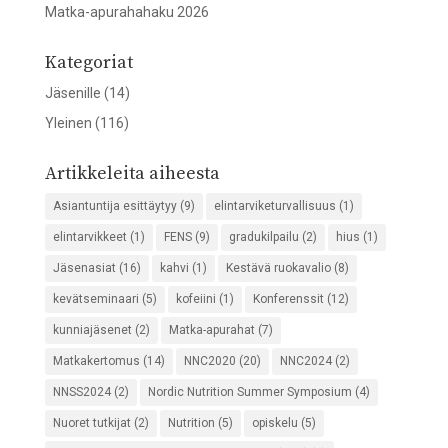
Matka-apurahahaku 2026
Kategoriat
Jäsenille
(14)
Yleinen
(116)
Artikkeleita aiheesta
Asiantuntija esittäytyy
(9)
elintarviketurvallisuus
(1)
elintarvikkeet
(1)
FENS
(9)
gradukilpailu
(2)
hius
(1)
Jäsenasiat
(16)
kahvi
(1)
Kestävä ruokavalio
(8)
kevätseminaari
(5)
kofeiini
(1)
Konferenssit
(12)
kunniajäsenet
(2)
Matka-apurahat
(7)
Matkakertomus
(14)
NNC2020
(20)
NNC2024
(2)
NNSS2024
(2)
Nordic Nutrition Summer Symposium
(4)
Nuoret tutkijat
(2)
Nutrition
(5)
opiskelu
(5)