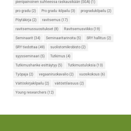
pienipainoinen suhteessa raskausikään (SGA)
(1)
pro gradu
(2)
Pro gradu -kilpailu
(3)
progradukilpailu
(2)
Pöytäkirja
(2)
ravitsemus
(17)
ravitsemussuositukset
(8)
Ravitsemusviikko
(19)
Seminaarit
(34)
Seminaaritarinoita
(5)
SRY hallitus
(2)
SRY tiedottaa
(49)
suolistomikrobisto
(2)
syysseminaari
(5)
Tutkimus
(4)
Tutkimushanke esittäytyy
(5)
Tutkimustuloksia
(13)
Työpaja
(2)
vegaaniruokavalio
(2)
vuosikokous
(6)
Väitöskirjakilpailu
(2)
väitöstilaisuus
(2)
Young researchers
(12)