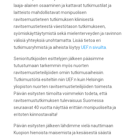
laaja-alainen osaaminen ja kattavat tutkimustilat ja
laitteisto mahdollistavat monipuolisen
ravitsemustieteen tutkimuksen kliinisestä
ravitsemustieteestä väestötason tutkimukseen,
syömiskäyttäytymistä sekä mielenterveyden ja ravinnon
välisiä yhteyksiä unohtamatta. Lisää tietoa eri
tutkimusryhmistä ja aiheista löytyy
UEF:n sivuilta
.
Senioritutkijoiden esittelyjen jälkeen pääsimme
tutustumaan
tarkemmin
myös nuorten
ravitsemustieteilijöiden
omiin tutkimusaiheisiin
.
Tutkimustöitä esiteltiin niin UEF:n kuin Helsingin
yliopiston
nuorten ravitsemustieteilijöiden
toimesta.
Päivän esitysten tiimoilta voimmekin todeta, että
ravitsemustutkimuksen tulevaisuus Suomessa
seuraavat 40 vuotta näyttää erittäin monipuoliselta ja
eritoten kiinnostavalta!
Päivän esitysten jälkeen lähdimme vielä nauttimaan
Kuopion hienoista maisemista
ja
kesä
isestä säästä