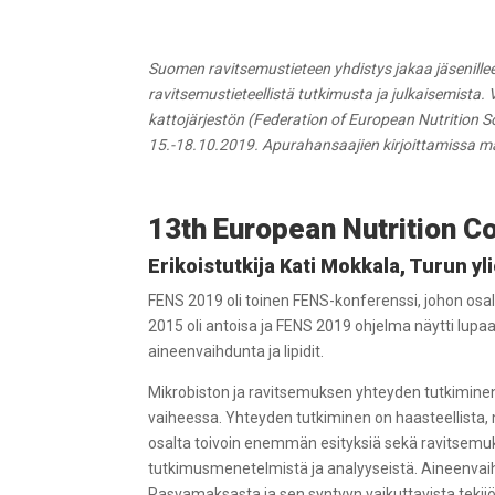
Suomen ravitsemustieteen yhdistys jakaa jäsenille
ravitsemustieteellistä tutkimusta ja julkaisemis
kattojärjestön (Federation of European Nutrition Soc
15.-18.10.2019. Apurahansaajien kirjoittamissa ma
13th European Nutrition 
Erikoistutkija Kati Mokkala, Turun yl
FENS 2019 oli toinen FENS-konferenssi, johon osall
2015 oli antoisa ja FENS 2019 ohjelma näytti lupaav
aineenvaihdunta ja lipidit.
Mikrobiston ja ravitsemuksen yhteyden tutkiminen 
vaiheessa. Yhteyden tutkiminen on haasteellista, 
osalta toivoin enemmän esityksiä sekä ravitsemuk
tutkimusmenetelmistä ja analyyseistä. Aineenvaih
Rasvamaksasta ja sen syntyyn vaikuttavista tekij