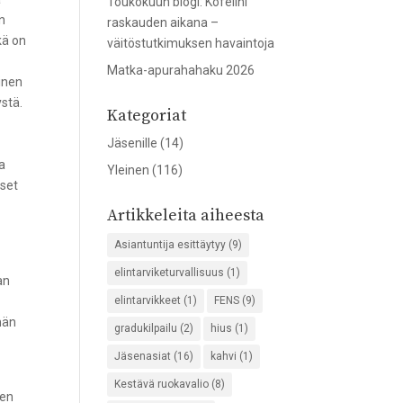
Toukokuun blogi: Kofeiini
on
raskauden aikana –
kä on
väitöstutkimuksen havaintoja
Matka-apurahahaku 2026
minen
ystä.
Kategoriat
Jäsenille
(14)
ta
Yleinen
(116)
iset
Artikkeleita aiheesta
Asiantuntija esittäytyy
(9)
elintarviketurvallisuus
(1)
an
elintarvikkeet
(1)
FENS
(9)
män
gradukilpailu
(2)
hius
(1)
Jäsenasiat
(16)
kahvi
(1)
Kestävä ruokavalio
(8)
nen