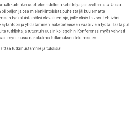
omalli kuitenkin odottelee edelleen kehittelyä ja soveltamista. Uusia
 oli paljon ja osa mielenkiintoisista puheista jäi kuulematta
sen työkaluista näkyi oleva luentoja, joille olisin toivonut ehtiväni.
täntöön ja yhdistäminen lääketieteeseen vaatii vielä työtä. Tästä pu
 tutkijoita ja tutustuin uusiin kollegoihin. Konferenssi myös vahvisti
 sain myös uusia näkökulmia tutkimuksen tekemiseen.
esittää tutkimustamme ja tuloksia!