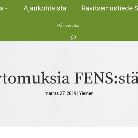
ta
Ajankohtaista
Ravitsemustiede 
På svenska
tomuksia FENS:stä 
marras 27, 2019
|
Yleinen