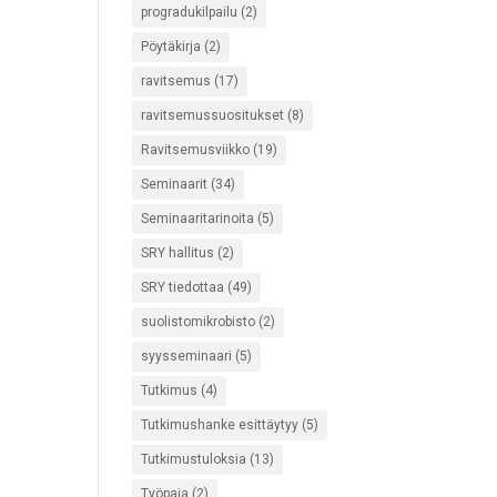
progradukilpailu
(2)
Pöytäkirja
(2)
ravitsemus
(17)
ravitsemussuositukset
(8)
Ravitsemusviikko
(19)
Seminaarit
(34)
Seminaaritarinoita
(5)
SRY hallitus
(2)
SRY tiedottaa
(49)
suolistomikrobisto
(2)
syysseminaari
(5)
Tutkimus
(4)
Tutkimushanke esittäytyy
(5)
Tutkimustuloksia
(13)
Työpaja
(2)