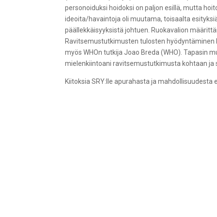
personoiduksi hoidoksi on paljon esillä, mutta hoit
ideoita/havaintoja oli muutama, toisaalta esityksiä
päällekkäisyyksistä johtuen. Ruokavalion määrittämi
Ravitsemustutkimusten tulosten hyödyntäminen käy
myös WHOn tutkija Joao Breda (WHO). Tapasin muita
mielenkiintoani ravitsemustutkimusta kohtaan ja
Kiitoksia SRY:lle apurahasta ja mahdollisuudesta 