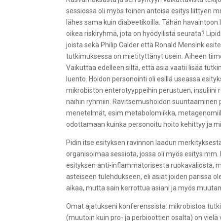
sessiossa oli myös toinen antoisa esitys liittyen m
lähes sama kuin diabeetikoilla. Tähän havaintoon l
oikea riskiryhmä, jota on hyödyllistä seurata? Lipid
joista sekä Philip Calder että Ronald Mensink esi
tutkimuksessa on mietityttänyt usein. Aiheen tiimoi
Vaikuttaa edelleen siltä, että asia vaatii lisää tu
luento. Hoidon personointi oli esillä useassa esityk
mikrobiston enterotyyppeihin perustuen, insuliini 
näihin ryhmiin. Ravitsemushoidon suuntaaminen pe
menetelmät, esim metabolomiikka, metagenomiikka,
odottamaan kuinka personoitu hoito kehittyy ja 
Pidin itse esityksen ravinnon laadun merkityksest
organisoimaa sessiota, jossa oli myös esitys mm. 
esityksen anti-inflammatorisesta ruokavaliosta, m
asteiseen tulehdukseen, eli asiat joiden parissa o
aikaa, mutta sain kerrottua asiani ja myös muutam
Omat ajatukseni konferenssista: mikrobistoa tutk
(muutoin kuin pro- ja perbioottien osalta) on vie