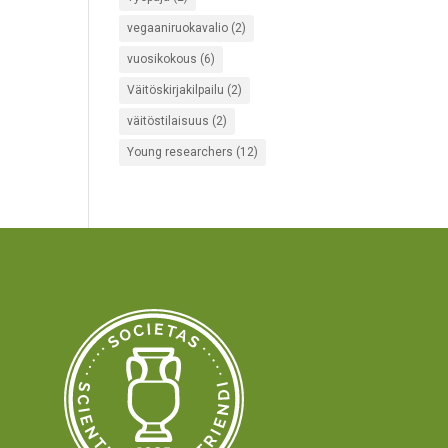
vegaaniruokavalio
(2)
vuosikokous
(6)
Väitöskirjakilpailu
(2)
väitöstilaisuus
(2)
Young researchers
(12)