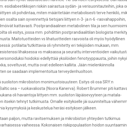
m. esidiabeetikkojen riskiin sairastua sydän- ja verisuonitauteihin, joka 
iittyen oli pohdintaa, miten määritetään metabolisesti terve henkilö, mi
ien osalta sain syvennettyä tietojani liittyen n-3- ja n-6 -rasvahappoihin,
telmöivät kattavasti. Postprandiaalinen metabolinen tila ja sen huomioi
lta oli esitys, jossa mm. pohdittiin postprandiaalitilan biologista merkit
tkimusta. Maitotuotteiden vs lihatuotteiden rasvoista oli myös hyödyllinen
sessä: potilaita/tutkittavia oli ryhmitetty eri tekijöiden mukaan, mm.
resistenssi lihaksessa vs maksassa ja seurattu interventioiden vaikutus
rsonoiduksi hoidoksi edellyttää yksilöiden fenotyyppausta, joihin nyky
 soveltuvat, mutta ovat edelleen kalliita. Jään mielenkiinnolla
miten se saadaan implementoitua terveydenhuoltoon.
ä suoliston mikrobiston monimuotoisuuteen. Esitys oli osa SRY:n
Baltic sea – ruokavaliosta (Noora Kanerva). Robert Brummer piti kattav
ukana oli havaintoja liittyen mm. suoliston läpäisevyyteen ja matala-
len itsekin tehnyt tutkimusta. Omalle esitykselle jäi suunniteltua vähem
ia kysymyksiä ja keskustelua heräsi esityksen jälkeen.
itaan paljon, mutta ravitsemuksen ja mikrobiston yhteyden tutkimus
lä varhaisessa vaiheessa. Kokonaisen riskipopulaation hoidon suuntaami