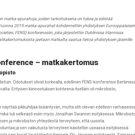
en matka-apurahoja, joiden tarkoituksena on tukea ja edistää
ta. Vuonna 2019 matka-apurahat kohdennettiin yhdistyksen Eurooppalaise
ieties, FENS) konferenssiin, joka järjestettiin Dublinissa Irlannissa
tkakertomuksista jaetaan matkalta saatua tietoa yhdistyksen jäsenille.
Conference – matkakertomus
iopisto
istuin. Odotukset olivat korkealla, edellinen FENS-konferenssi Berliiniss
alta. Erityisen kiinnostuksen kohteena itselläni oli mikrobisto,
näyttää pikkuhiljaa lisääntyvän, mutta silti olevan edelleen varhaisess
mikä tuli selkeästi esiin myös Jonathan Swannin esityksessä. Mikrobist
sen ja mikrobiston yhteydestä terveyteen, että uusista
duntaa ja sen vaikutusta terveyteen käsiteltiin useassa esityksessä.
öistä sain hyvät taustatiedot Hannele Yki-Järvisen esityksestä. Samass