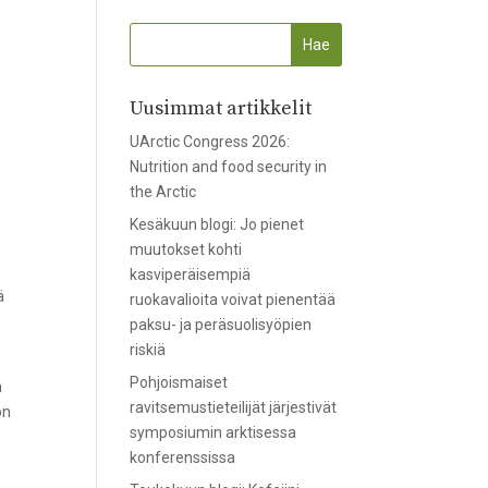
n
Uusimmat artikkelit
UArctic Congress 2026:
Nutrition and food security in
the Arctic
Kesäkuun blogi: Jo pienet
muutokset kohti
kasviperäisempiä
ä
ruokavalioita voivat pienentää
paksu- ja peräsuolisyöpien
riskiä
Pohjoismaiset
a
ravitsemustieteilijät järjestivät
on
symposiumin arktisessa
konferenssissa
a