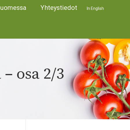
Suomessa
Yhteystiedot
In English
– osa 2/3