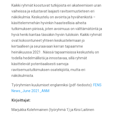
Kaikki ryhmät koostuvat tutkijoista eri akateemisen uran
vaiheissa ja edustavat laajasti ravitsemustieteen eri
näkökulmia. Keskustelu on avointa ja hyvähenkistä –
käsittelemmehän hyvinkin haasteellisia aiheita
tutkimuksen piirissä, joten avoimuus on välttämätöntä ja
hyvä henki kantaa tässäkin hyviin tuloksiin. Kaikki ryhmät
ovat kokoontuneet yhteen keskustelemaan jo
kertaalleen ja seuraavaan kerran tapaamme
heinäkuussa 2021 . Näissä tapaamisissa keskustelu on
todella hedelmällistä ja innostavaa, sillä ryhmät
käsittelevät potentiaalisesti samoja
ravitsemustutkimuksen osatekijöitä, mutta eri
näkökulmista.
Työryhmien kuulumiset englanniksi (pdf-tiedosto):
FENS
News_June 2021_ANM
Kirjoittajat:
Marjukka Kolehmainen (työryhmä 1) ja Kirsi Laitinen