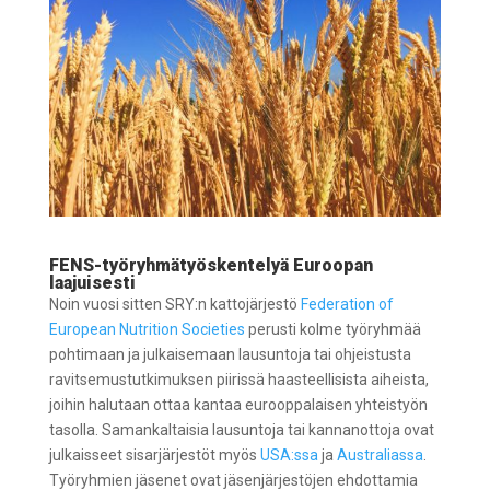
FENS-työryhmätyöskentelyä Euroopan
laajuisesti
Noin vuosi sitten SRY:n kattojärjestö
Federation of
European Nutrition Societies
perusti kolme työryhmää
pohtimaan ja julkaisemaan lausuntoja tai ohjeistusta
ravitsemustutkimuksen piirissä haasteellisista aiheista,
joihin halutaan ottaa kantaa eurooppalaisen yhteistyön
tasolla. Samankaltaisia lausuntoja tai kannanottoja ovat
julkaisseet sisarjärjestöt myös
USA:ssa
ja
Australiassa
.
Työryhmien jäsenet ovat jäsenjärjestöjen ehdottamia