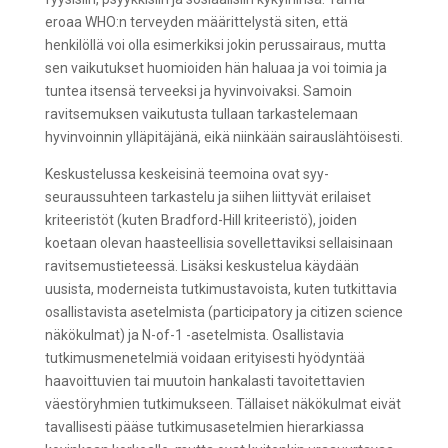
eroaa WHO:n terveyden määrittelystä siten, että
henkilöllä voi olla esimerkiksi jokin perussairaus, mutta
sen vaikutukset huomioiden hän haluaa ja voi toimia ja
tuntea itsensä terveeksi ja hyvinvoivaksi. Samoin
ravitsemuksen vaikutusta tullaan tarkastelemaan
hyvinvoinnin ylläpitäjänä, eikä niinkään sairauslähtöisesti.
Keskustelussa keskeisinä teemoina ovat syy-
seuraussuhteen tarkastelu ja siihen liittyvät erilaiset
kriteeristöt (kuten Bradford-Hill kriteeristö), joiden
koetaan olevan haasteellisia sovellettaviksi sellaisinaan
ravitsemustieteessä. Lisäksi keskustelua käydään
uusista, moderneista tutkimustavoista, kuten tutkittavia
osallistavista asetelmista (participatory ja citizen science
näkökulmat) ja N-of-1 -asetelmista. Osallistavia
tutkimusmenetelmiä voidaan erityisesti hyödyntää
haavoittuvien tai muutoin hankalasti tavoitettavien
väestöryhmien tutkimukseen. Tällaiset näkökulmat eivät
tavallisesti pääse tutkimusasetelmien hierarkiassa