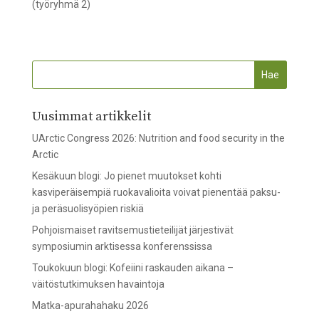
(työryhmä 2)
Uusimmat artikkelit
UArctic Congress 2026: Nutrition and food security in the
Arctic
Kesäkuun blogi: Jo pienet muutokset kohti
kasviperäisempiä ruokavalioita voivat pienentää paksu-
ja peräsuolisyöpien riskiä
Pohjoismaiset ravitsemustieteilijät järjestivät
symposiumin arktisessa konferenssissa
Toukokuun blogi: Kofeiini raskauden aikana –
väitöstutkimuksen havaintoja
Matka-apurahahaku 2026