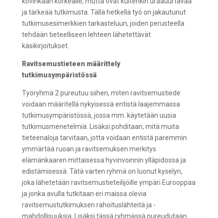
kovinkaan korkealle, mutta ovat kuitenkin uraauurtavaa
ja tärkeää tutkimusta. Tällä hetkellä työ on jakautunut
tutkimusesimerkkien tarkasteluun, joiden perusteella
tehdään tieteelliseen lehteen lähetettävät
käsikirjoitukset.
Ravitsemustieteen määrittely
tutkimusympäristössä
Työryhmä 2 pureutuu siihen, miten ravitsemustiede
voidaan määritellä nykyisessä entistä laajemmassa
tutkimusympäristössä, jossa mm. käytetään uusia
tutkimusmenetelmiä. Lisäksi pohditaan, mitä muita
tieteenaloja tarvitaan, jotta voidaan entistä paremmin
ymmärtää ruoan ja ravitsemuksen merkitys
elämänkaaren mittaisessa hyvinvoinnin ylläpidossa ja
edistämisessä. Tätä varten ryhmä on luonut kyselyn,
joka lähetetään ravitsemustieteilijöille ympäri Eurooppaa
ja jonka avulla tutkitaan eri maissa olevia
ravitsemustutkimuksen rahoituslähteitä ja -
mahdollisuuksia. Lisäksi tässä ryhmässä pureudutaan