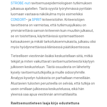
STROBE-nut
ravitsemusepidemiologisen tutkimuksen
julkaisua ajatellen. Tästä syystä työryhmässä pyritään
luomaan vastaava näkökulma myös esimerkiksi
CONSORT
– ja
SPIRIT
-kriteeristöihin. Kriteeristöjen
tavoitteena on varmistaa, että tutkimusjulkaisu on
ymmärrettävä samoin kriteerein kuin muutkin julkaisut,
se on toistettava, käytettävissä systemaattiseen
katsaukseen ja mikäli tarkoituksenmukaista, julkaisu olisi
myös hyödynnettävissä kliinisessä päätöksenteossa.
Tieteellisen viestinnän lisäksi keskustellaan siitä, mitkä
tekijät ja miten vaikuttavat ravitsemustieteestä käytyyn
julkiseen keskusteluun. Tästä osuudesta on lähetetty
kysely ravitsemustutkijoilla ja muille sidosryhmille.
Analyysi kyselyn tuloksista on parhaillaan meneillään.
Alustavien tulosten perusteella on selvää, että tutkija on
usein omillaan julkisessa keskustelussa, eikä hän
yleensä saa apua viestinnän ammattilaisilta.
Ravitsemustieteen laaja kirjo edustettuna