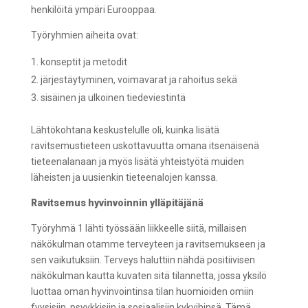
henkilöitä ympäri Eurooppaa.
Työryhmien aiheita ovat:
konseptit ja metodit
järjestäytyminen, voimavarat ja rahoitus sekä
sisäinen ja ulkoinen tiedeviestintä
Lähtökohtana keskustelulle oli, kuinka lisätä
ravitsemustieteen uskottavuutta omana itsenäisenä
tieteenalanaan ja myös lisätä yhteistyötä muiden
läheisten ja uusienkin tieteenalojen kanssa.
Ravitsemus hyvinvoinnin ylläpitäjänä
Työryhmä 1 lähti työssään liikkeelle siitä, millaisen
näkökulman otamme terveyteen ja ravitsemukseen ja
sen vaikutuksiin. Terveys haluttiin nähdä positiivisen
näkökulman kautta kuvaten sitä tilannetta, jossa yksilö
luottaa oman hyvinvointinsa tilan huomioiden omiin
fyysisiin, psyykkisiin ja sosiaalisiin kykyihinsä. Tämä