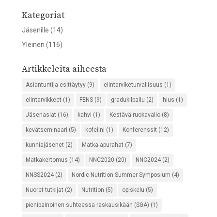
Kategoriat
Jäsenille
(14)
Yleinen
(116)
Artikkeleita aiheesta
Asiantuntija esittäytyy
(9)
elintarviketurvallisuus
(1)
elintarvikkeet
(1)
FENS
(9)
gradukilpailu
(2)
hius
(1)
Jäsenasiat
(16)
kahvi
(1)
Kestävä ruokavalio
(8)
kevätseminaari
(5)
kofeiini
(1)
Konferenssit
(12)
kunniajäsenet
(2)
Matka-apurahat
(7)
Matkakertomus
(14)
NNC2020
(20)
NNC2024
(2)
NNSS2024
(2)
Nordic Nutrition Summer Symposium
(4)
Nuoret tutkijat
(2)
Nutrition
(5)
opiskelu
(5)
pienipainoinen suhteessa raskausikään (SGA)
(1)