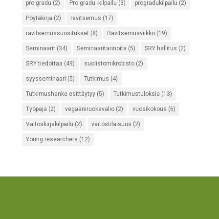
pro gradu
(2)
Pro gradu -kilpailu
(3)
progradukilpailu
(2)
Pöytäkirja
(2)
ravitsemus
(17)
ravitsemussuositukset
(8)
Ravitsemusviikko
(19)
Seminaarit
(34)
Seminaaritarinoita
(5)
SRY hallitus
(2)
SRY tiedottaa
(49)
suolistomikrobisto
(2)
syysseminaari
(5)
Tutkimus
(4)
Tutkimushanke esittäytyy
(5)
Tutkimustuloksia
(13)
Työpaja
(2)
vegaaniruokavalio
(2)
vuosikokous
(6)
Väitöskirjakilpailu
(2)
väitöstilaisuus
(2)
Young researchers
(12)