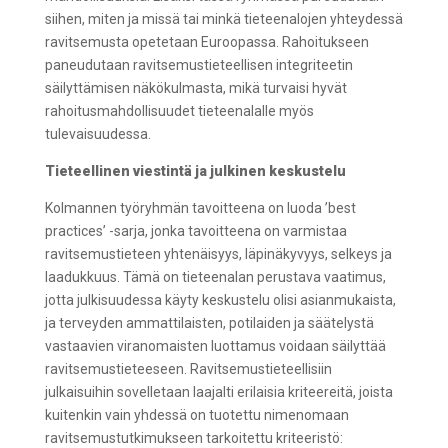
siihen, miten ja missä tai minkä tieteenalojen yhteydessä
ravitsemusta opetetaan Euroopassa. Rahoitukseen
paneudutaan ravitsemustieteellisen integriteetin
säilyttämisen näkökulmasta, mikä turvaisi hyvät
rahoitusmahdollisuudet tieteenalalle myös
tulevaisuudessa.
Tieteellinen viestintä ja julkinen keskustelu
Kolmannen työryhmän tavoitteena on luoda ’best
practices’ -sarja, jonka tavoitteena on varmistaa
ravitsemustieteen yhtenäisyys, läpinäkyvyys, selkeys ja
laadukkuus. Tämä on tieteenalan perustava vaatimus,
jotta julkisuudessa käyty keskustelu olisi asianmukaista,
ja terveyden ammattilaisten, potilaiden ja säätelystä
vastaavien viranomaisten luottamus voidaan säilyttää
ravitsemustieteeseen. Ravitsemustieteellisiin
julkaisuihin sovelletaan laajalti erilaisia kriteereitä, joista
kuitenkin vain yhdessä on tuotettu nimenomaan
ravitsemustutkimukseen tarkoitettu kriteeristö: