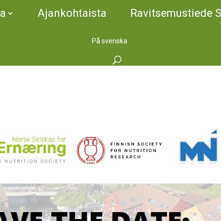
ta
Ajankohtaista
Ravitsemustiede 
På svenska