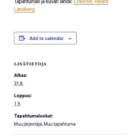
Tapahtuman ja kuvan lähde:
Linkedin, Rikard
Landberg
Add to calendar
LISÄTIETOJA
Alkaa:
31.8.
Loppuu:
1.9.
Tapahtumaluokat:
Muu järjestäjä, Muu tapahtuma