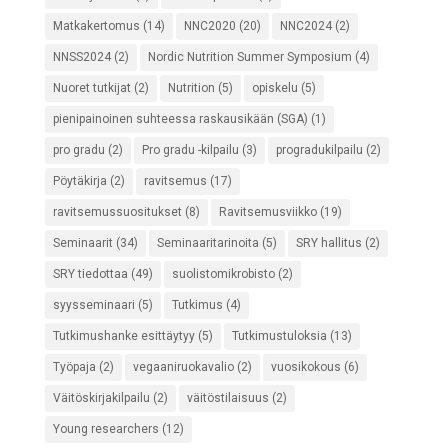
Matkakertomus
(14)
NNC2020
(20)
NNC2024
(2)
NNSS2024
(2)
Nordic Nutrition Summer Symposium
(4)
Nuoret tutkijat
(2)
Nutrition
(5)
opiskelu
(5)
pienipainoinen suhteessa raskausikään (SGA)
(1)
pro gradu
(2)
Pro gradu -kilpailu
(3)
progradukilpailu
(2)
Pöytäkirja
(2)
ravitsemus
(17)
ravitsemussuositukset
(8)
Ravitsemusviikko
(19)
Seminaarit
(34)
Seminaaritarinoita
(5)
SRY hallitus
(2)
SRY tiedottaa
(49)
suolistomikrobisto
(2)
syysseminaari
(5)
Tutkimus
(4)
Tutkimushanke esittäytyy
(5)
Tutkimustuloksia
(13)
Työpaja
(2)
vegaaniruokavalio
(2)
vuosikokous
(6)
Väitöskirjakilpailu
(2)
väitöstilaisuus
(2)
Young researchers
(12)