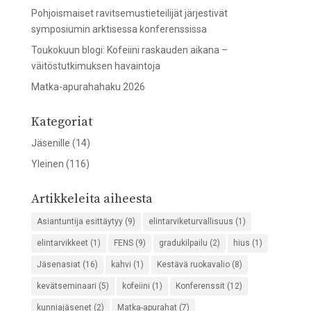
Pohjoismaiset ravitsemustieteilijät järjestivät
symposiumin arktisessa konferenssissa
Toukokuun blogi: Kofeiini raskauden aikana –
väitöstutkimuksen havaintoja
Matka-apurahahaku 2026
Kategoriat
Jäsenille
(14)
Yleinen
(116)
Artikkeleita aiheesta
Asiantuntija esittäytyy
(9)
elintarviketurvallisuus
(1)
elintarvikkeet
(1)
FENS
(9)
gradukilpailu
(2)
hius
(1)
Jäsenasiat
(16)
kahvi
(1)
Kestävä ruokavalio
(8)
kevätseminaari
(5)
kofeiini
(1)
Konferenssit
(12)
kunniajäsenet
(2)
Matka-apurahat
(7)