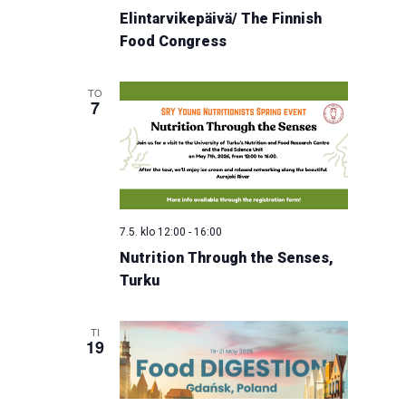
Elintarvikepäivä/ The Finnish
Food Congress
TO
7
7.5. klo 12:00
-
16:00
Nutrition Through the Senses,
Turku
TI
19