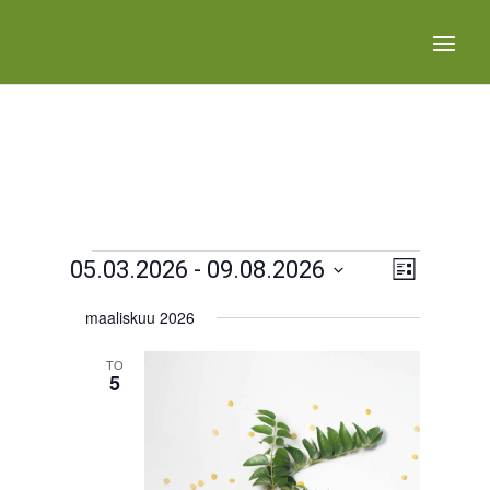
Tapahtumat
Views
Tapaht
05.03.2026
 - 
09.08.2026
List
Views
Navigat
Select
Navigat
maaliskuu 2026
date.
TO
5